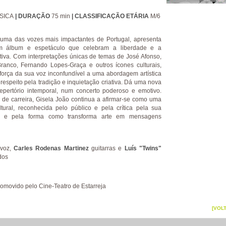
SICA
| DURAÇÃO
75 min
| CLASSIFICAÇÃO ETÁRIA
M/6
 uma das vozes mais impactantes de Portugal, apresenta
 um álbum e espetáculo que celebram a liberdade e a
tiva. Com interpretações únicas de temas de José Afonso,
ranco, Fernando Lopes-Graça e outros ícones culturais,
 força da sua voz inconfundível a uma abordagem artística
 respeito pela tradição e inquietação criativa. Dá uma nova
repertório intemporal, num concerto poderoso e emotivo.
de carreira, Gisela João continua a afirmar-se como uma
ltural, reconhecida pelo público e pela crítica pela sua
de e pela forma como transforma arte em mensagens
voz,
Carles Rodenas Martinez
guitarras e
Luís "Twins"
dos
omovido pelo Cine-Teatro de Estarreja
[VOL