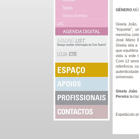
GÉNERO
MÚ
Gisela João,
"Inquieta",
memória cole
José Mário B
Gisela alia a
que equilibra
vida a este 
Com 12 anos 
referência cu
autenticida
universais
Gisela João
Pereira
tecla
Espetáculo pr