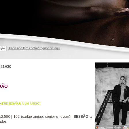
Ainda não tem conta? registe-se aqui
ogin
I
21H30
OÃO
HETE]
[ENVIAR A UM AMIGO]
2,50€ | 10€ (cartão amigo, sénior e jovem) |
SESSÃO
c/
ados