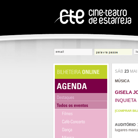
l
SÁB
23
MA
MÚSICA
GISELA J
INQUIETA
[COMPRAR BIL
AUDITÓRIO
1
lugares marc