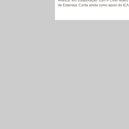
Avanca, em colaboração com o Cine-Teatro 
de Estarreja. Conta ainda como apoio do ICA 