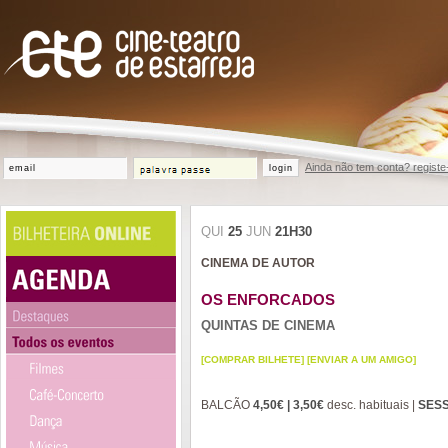
Ainda não tem conta? registe
login
QUI
25
JUN
21H30
CINEMA DE AUTOR
OS ENFORCADOS
QUINTAS DE CINEMA
[COMPRAR BILHETE]
[ENVIAR A UM AMIGO]
BALCÃO
4,50€ | 3,50€
desc. habituais |
SES