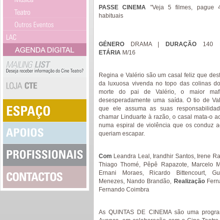
PASSE CINEMA
"Veja 5 filmes, pague
habituais
GÉNERO
DRAMA |
DURAÇÃO
140 
ETÁRIA
M/16
Regina e Valério são um casal feliz que desfr
da luxuosa vivenda no topo das colinas d
morte do pai de Valério, o maior maf
desesperadamente uma saída. O tio de Valé
que ele assuma as suas responsabilidad
chamar Linduarte à razão, o casal mata-o 
numa espiral de violência que os conduz
queriam escapar.
Com
Leandra Leal, Irandhir Santos, Irene R
Thiago Thomé, Pêpê Rapazote, Marcelo Mel
Ernani Moraes, Ricardo Bittencourt, Gu
Menezes, Nando Brandão,
Realização
Fern
Fernando Coimbra
As QUINTAS DE CINEMA são uma progra