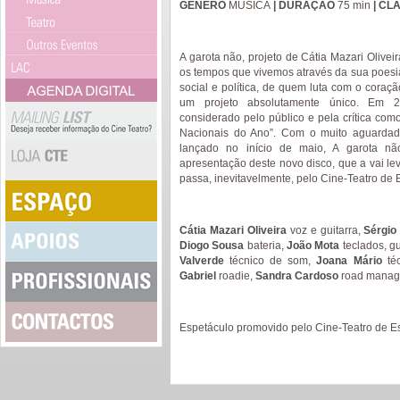
GÉNERO
MÚSICA
| DURAÇÃO
75 min
| CL
A garota não, projeto de Cátia Mazari Oliveira
os tempos que vivemos através da sua poesi
social e política, de quem luta com o coraç
um projeto absolutamente único. Em 2
considerado pelo público e pela crítica co
Nacionais do Ano”. Com o muito aguardado
lançado no início de maio, A garota nã
apresentação deste novo disco, que a vai leva
passa, inevitavelmente, pelo Cine-Teatro de E
Cátia Mazari Oliveira
voz e guitarra,
Sérgio
Diogo Sousa
bateria,
João Mota
teclados, gu
Valverde
técnico de som,
Joana Mário
téc
Gabriel
roadie,
Sandra Cardoso
road manag
Espetáculo promovido pelo Cine-Teatro de Es