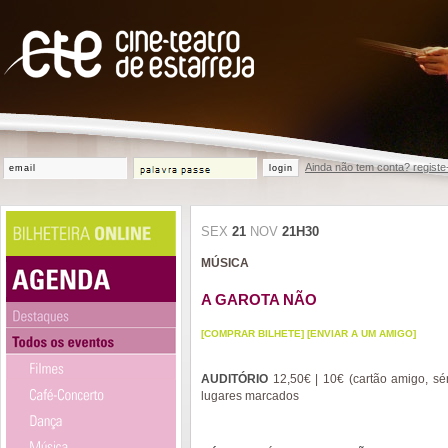
Ainda não tem conta? registe
login
SEX
21
NOV
21H30
MÚSICA
A GAROTA NÃO
[COMPRAR BILHETE]
[ENVIAR A UM AMIGO]
AUDITÓRIO
12,50€ | 10€ (cartão amigo, sé
lugares marcados