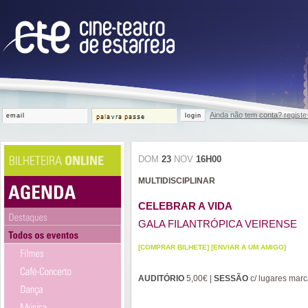
Ainda não tem conta? registe
login
DOM
23
NOV
16H00
MULTIDISCIPLINAR
CELEBRAR A VIDA
GALA FILANTRÓPICA VEIRENSE
[COMPRAR BILHETE]
[ENVIAR A UM AMIGO]
AUDITÓRIO
5,00€ |
SESSÃO
c/ lugares mar