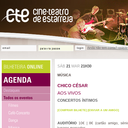
Ainda não tem conta? registe
login
SÁB
21
MAR
21H30
MÚSICA
CHICO CÉSAR
AOS VIVOS
CONCERTOS ÍNTIMOS
[COMPRAR BILHETE]
[ENVIAR A UM AMIGO]
AUDITÓRIO
10€ | 8€ (cartão amigo, séni