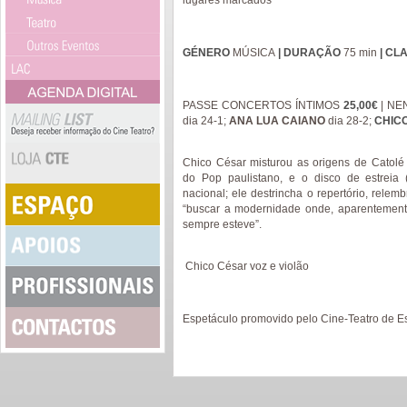
lugares marcados
GÉNERO
MÚSICA
| DURAÇÃO
75 min
| CL
PASSE CONCERTOS ÍNTIMOS
25,00€
| NE
dia 24-1;
ANA LUA CAIANO
dia 28-2;
CHIC
Chico César misturou as origens de Catolé
do Pop paulistano, e o disco de estreia 
nacional; ele destrincha o repertório, relemb
“buscar a modernidade onde, aparentement
sempre esteve”.
Chico César voz e violão
Espetáculo promovido pelo Cine-Teatro de Es