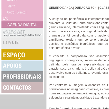
GÉNERO
DANÇA |
DURAÇÃO
50 m |
CLASS
Alicerçado na pertinência e intemporalida
sua obra, o Ballet do Douro ambiciona contr
génio camiliano, interpretando com a linguag
aquilo que ela encerra, e a originalidade da 
dramaturgia foi construída com o apoio de
camilianos, explora um conceito parcelar
escritos e episódios biográficos, que 
estrutura cénica diversa.
O conceito e composição são assumido
linguagem coreográfica, reconhecidamen
definida pela grande expressividade pl
característica da criadora, é obtida através
desenvolve com os bailarinos, levando-os a 
fisicalidade.
Por contraste à imagem oitocentista de C
prevalecente no imaginário colectivo, a core
numa roupagem contemporânea, que, ao contr
evidencia a sua intemporalidade trazendo-a
Camilo Castelo Branco
texto,
Camille Saint