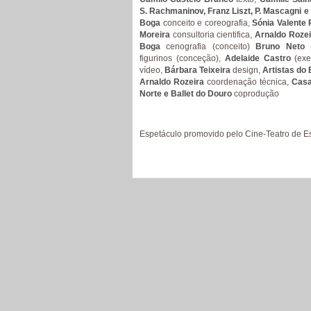
S. Rachmaninov, Franz Liszt, P. Mascagni e
Boga
conceito e coreografia,
Sónia Valente 
Moreira
consultoria cientifica,
Arnaldo Rozei
Boga
cenografia (conceito)
Bruno Neto
(
figurinos (conceção),
Adelaide Castro
(exe
vídeo,
Bárbara Teixeira
design,
Artistas do 
Arnaldo Rozeira
coordenação técnica,
Casa
Norte e Ballet do Douro
coprodução
Espetáculo promovido pelo Cine-Teatro de Es