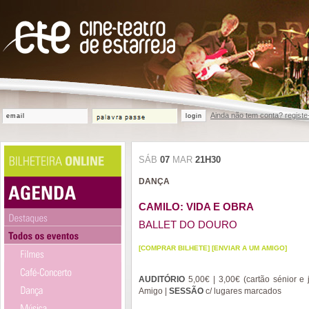
Ainda não tem conta? registe
login
SÁB
07
MAR
21H30
DANÇA
CAMILO: VIDA E OBRA
BALLET DO DOURO
[COMPRAR BILHETE]
[ENVIAR A UM AMIGO]
AUDITÓRIO
5,00€ | 3,00€ (cartão sénior e 
Amigo |
SESSÃO
c/ lugares marcados