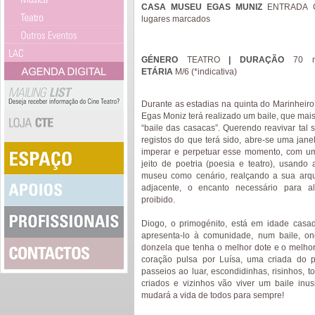
CASA MUSEU EGAS MUNIZ
ENTRADA G
lugares marcados
GÉNERO
TEATRO
| DURAÇÃO
70 
ETÁRIA
M/6 (*indicativa)
Durante as estadias na quinta do Marinheir
Egas Moniz terá realizado um baile, que mais
“baile das casacas”. Querendo reavivar tal
registos do que terá sido, abre-se uma jane
imperar e perpetuar esse momento, com um
jeito de poetria (poesia e teatro), usando 
museu como cenário, realçando a sua arqu
adjacente, o encanto necessário para a
proibido.
Diogo, o primogénito, está em idade casa
apresenta-lo à comunidade, num baile, on
donzela que tenha o melhor dote e o melhor
coração pulsa por Luísa, uma criada do p
passeios ao luar, escondidinhas, risinhos, t
criados e vizinhos vão viver um baile inu
mudará a vida de todos para sempre!