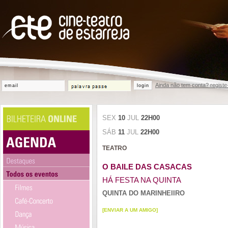
Ainda não tem conta? registe
login
SEX
10
JUL
22H00
SÁB
11
JUL
22H00
TEATRO
O BAILE DAS CASACAS
HÁ FESTA NA QUINTA
QUINTA DO MARINHEIIRO
[ENVIAR A UM AMIGO]