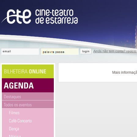
Ainda não tem conta? registe
login
Mais informaçã