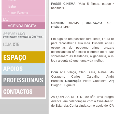
PASSE CINEMA
"Veja 5 filmes, pague
habituais
GÉNERO
DRAMA |
DURAÇÃO
140 
ETÁRIA
M/16
Em fuga de um passado turbulento, Laura r
para reconstruir a sua vida. Dividida ent
esquemas do pequeno crime, cruza-
desencantada não muito diferente de si. Nas
sobressaem as lealdades, a ganância, a vi
toda a gente só quer uma vida melhor.
Com
Ana Vilaça, Cleo Diára, Rafael Mor
Coragem, Carlos Carvalho, Andr
Barbosa,
Realização
Pedro Cabeleira,
Ar
Diogo S. Figueira
As QUINTAS DE CINEMA são uma progra
Avanca, em colaboração com o Cine-Teatro 
de Estarreja. Conta ainda como apoio do ICA 