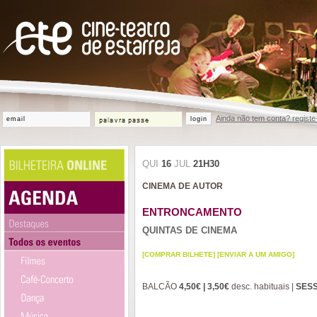
Ainda não tem conta? registe
login
QUI
16
JUL
21H30
CINEMA DE AUTOR
ENTRONCAMENTO
QUINTAS DE CINEMA
[COMPRAR BILHETE]
[ENVIAR A UM AMIGO]
BALCÃO
4,50€ | 3,50€
desc. habituais |
SES