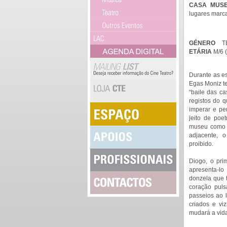
CASA MUSE
lugares marc
GÉNERO
T
ETÁRIA
M/6 (
Durante as e
Egas Moniz te
“baile das c
registos do q
imperar e pe
jeito de poet
museu como c
adjacente, 
proibido.
Diogo, o pri
apresenta-lo
donzela que 
coração puls
passeios ao l
criados e vi
mudará a vid