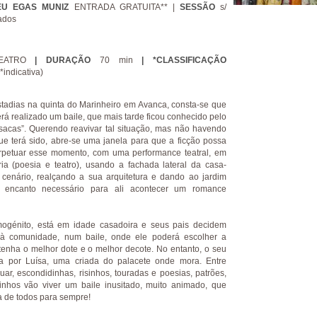
U EGAS MUNIZ
ENTRADA GRATUITA** |
SESSÃO
s/
ados
EATRO
| DURAÇÃO
70 min
| *CLASSIFICAÇÃO
*indicativa)
stadias na quinta do Marinheiro em Avanca, consta-se que
rá realizado um baile, que mais tarde ficou conhecido pelo
asacas”. Querendo reavivar tal situação, mas não havendo
ue terá sido, abre-se uma janela para que a ficção possa
rpetuar esse momento, com uma performance teatral, em
ria (poesia e teatro), usando a fachada lateral da casa-
enário, realçando a sua arquitetura e dando ao jardim
o encanto necessário para ali acontecer um romance
mogénito, está em idade casadoira e seus pais decidem
 à comunidade, num baile, onde ele poderá escolher a
tenha o melhor dote e o melhor decote. No entanto, o seu
a por Luísa, uma criada do palacete onde mora. Entre
uar, escondidinhas, risinhos, touradas e poesias, patrões,
zinhos vão viver um baile inusitado, muito animado, que
a de todos para sempre!