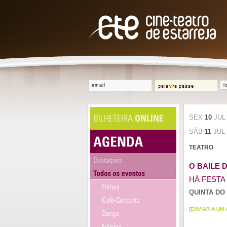
l
SEX
10
JU
SÁB
11
JUL
TEATRO
O BAILE 
HÁ FESTA
QUINTA DO
[ENVIAR A UM 