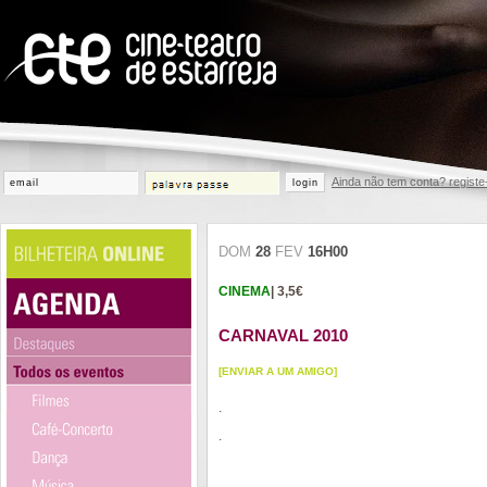
Ainda não tem conta? registe
login
DOM
28
FEV
16H00
CINEMA
| 3,5€
CARNAVAL 2010
[ENVIAR A UM AMIGO]
.
.