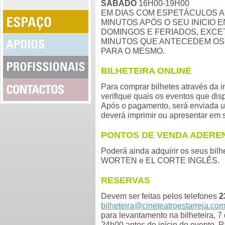
SÁBADO
16H00-19H00
EM DIAS COM ESPETÁCULOS A
MINUTOS APÓS O SEU INICIO 
DOMINGOS E FERIADOS, EXCE
MINUTOS QUE ANTECEDEM OS
PARA O MESMO.
BILHETEIRA ONLINE
Para comprar bilhetes através da i
verifique quais os eventos que dis
Após o pagamento, será enviada um
deverá imprimir ou apresentar em 
PONTOS DE VENDA ADERE
Poderá ainda adquirir os seus bil
WORTEN e EL CORTE INGLÊS.
RESERVAS
Devem ser feitas pelos telefones
2
bilheteira@cineteatroestarreja.co
para levantamento na bilheteira, 7
24h00 antes do início do evento. P