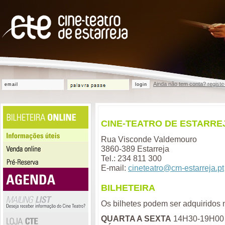
Ainda não tem conta? registe
login
CINE-TEATRO DE ESTARRE
Rua Visconde Valdemouro
3860-389 Estarreja
Tel.: 234 811 300
E-mail:
cineteatro@cm-estarreja.pt
BILHETEIRA
Os bilhetes podem ser adquiridos na
QUARTA A SEXTA
14H30-19H00