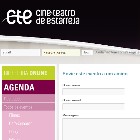
Ainda não tem conta? registe
login
Envie este evento a um amigo
O seu nome:
O seu e-mail:
Mensagem: